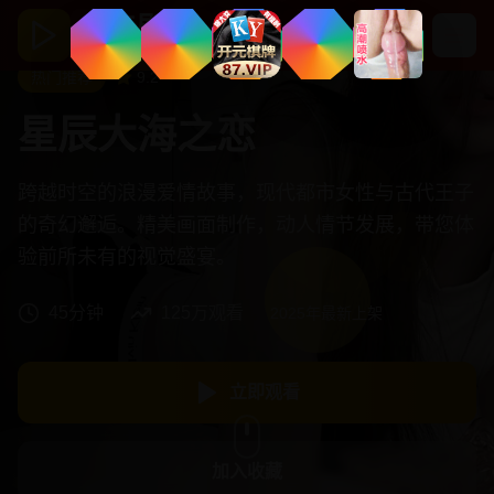
抢先剧场
免费高清在线观看
热门推荐
9.2
星辰大海之恋
跨越时空的浪漫爱情故事，现代都市女性与古代王子
的奇幻邂逅。精美画面制作，动人情节发展，带您体
验前所未有的视觉盛宴。
45分钟
125万观看
2025年最新上架
立即观看
加入收藏