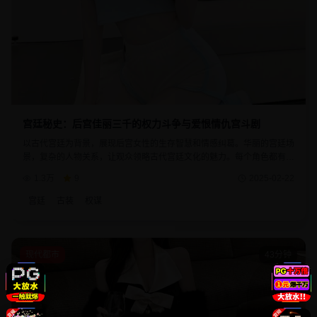
宫廷秘史：后宫佳丽三千的权力斗争与爱恨情仇宫斗剧
以古代宫廷为背景，展现后宫女性的生存智慧和情感纠葛。华丽的宫廷场
景，复杂的人物关系，让观众领略古代宫廷文化的魅力。每个角色都有着
自己的命运轨迹，剧情发展扣人心弦。
1.3万
9
2025-02-22
宫廷
古装
权谋
现代都市
43分钟