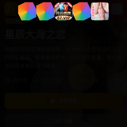
抢先剧场
免费高清在线观看
热门推荐
9.2
星辰大海之恋
跨越时空的浪漫爱情故事，现代都市女性与古代王子
的奇幻邂逅。精美画面制作，动人情节发展，带您体
验前所未有的视觉盛宴。
45分钟
125万观看
2025年最新上架
立即观看
加入收藏