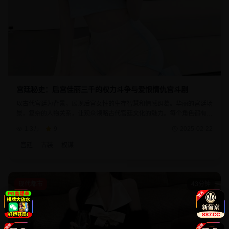
宫廷秘史：后宫佳丽三千的权力斗争与爱恨情仇宫斗剧
以古代宫廷为背景，展现后宫女性的生存智慧和情感纠葛。华丽的宫廷场
景，复杂的人物关系，让观众领略古代宫廷文化的魅力。每个角色都有着
自己的命运轨迹，剧情发展扣人心弦。
1.3万
9
2025-02-22
宫廷
古装
权谋
现代都市
43分钟